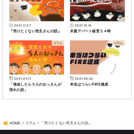
2021.11.27
2021.10.16
『売りたくない売主さんの話』
木賃アパート経営２４時
コラム
コラム
2021.09.11
2021.08.06
「借金したら５人のおっさんが
本当はつらいFIRE達成
現れた話」
コラム
『売りたくない売主さんの話』
HOME