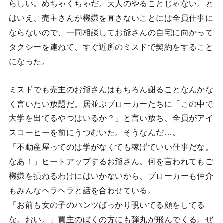
らしい。めちゃくちゃだ。大人のやることじゃない。と
はいえ、売主さんが機嫌を直さないことには全員仕事に
ならないので、一同相談してお爺さんの自宅に向かって
タクシーを連ねて、すぐ近所のミスドで契約をすること
になった。
ミスドでも売主のお爺さんはもちろん謝ることなんかな
く言いたい放題だ。居並ぶブローカーたちに「この中で
大学を出てるやつはいるか？」と言い放ち、全員がアイ
スコーヒーを前にうつむいた。そうなんだ…。
「不動産屋ってのは学がなくても稼げていい仕事だな。
なあ！」ヒートアップするお爺さん。何を言われてもご
機嫌を損ねるわけにはいかないから、ブローカーも仲介
もみんなヘラヘラと話を合わせている。
「お前も女の子のパンツばっかり覗いてる顔をしてる
な。おい。」買主のぼくの方にも弾丸が飛んでくる。ぜ