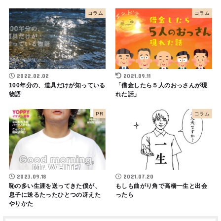
コラム
コラム
2022.02.02
2021.09.11
100年分の、道具だけが知っている
「借金したら５人のおっさんが現
物語
れた話」
PR
コラム
2023.09.18
2021.07.20
恥の多い生涯を送ってきた僕が、
もしも曲がり角で高橋一生と出会
息子に送るたったひとつの冴えた
ったら
やりかた