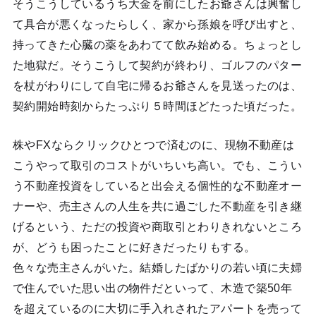
そうこうしているうち大金を前にしたお爺さんは興奮し
て具合が悪くなったらしく、家から孫娘を呼び出すと、
持ってきた心臓の薬をあわてて飲み始める。ちょっとし
た地獄だ。そうこうして契約が終わり、ゴルフのパター
を杖がわりにして自宅に帰るお爺さんを見送ったのは、
契約開始時刻からたっぷり５時間ほどたった頃だった。
株やFXならクリックひとつで済むのに、現物不動産は
こうやって取引のコストがいちいち高い。でも、こうい
う不動産投資をしていると出会える個性的な不動産オー
ナーや、売主さんの人生を共に過ごした不動産を引き継
げるという、ただの投資や商取引とわりきれないところ
が、どうも困ったことに好きだったりもする。
色々な売主さんがいた。結婚したばかりの若い頃に夫婦
で住んでいた思い出の物件だといって、木造で築50年
を超えているのに大切に手入れされたアパートを売って