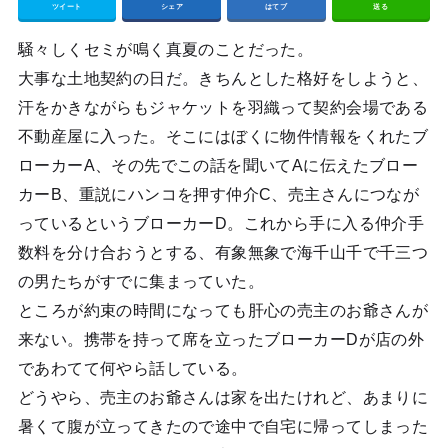
ツイート
シェア
はてブ
送る
騒々しくセミが鳴く真夏のことだった。
大事な土地契約の日だ。きちんとした格好をしようと、
汗をかきながらもジャケットを羽織って契約会場である
不動産屋に入った。そこにはぼくに物件情報をくれたブ
ローカーA、その先でこの話を聞いてAに伝えたブロー
カーB、重説にハンコを押す仲介C、売主さんにつなが
っているというブローカーD。これから手に入る仲介手
数料を分け合おうとする、有象無象で海千山千で千三つ
の男たちがすでに集まっていた。
ところが約束の時間になっても肝心の売主のお爺さんが
来ない。携帯を持って席を立ったブローカーDが店の外
であわてて何やら話している。
どうやら、売主のお爺さんは家を出たけれど、あまりに
暑くて腹が立ってきたので途中で自宅に帰ってしまった