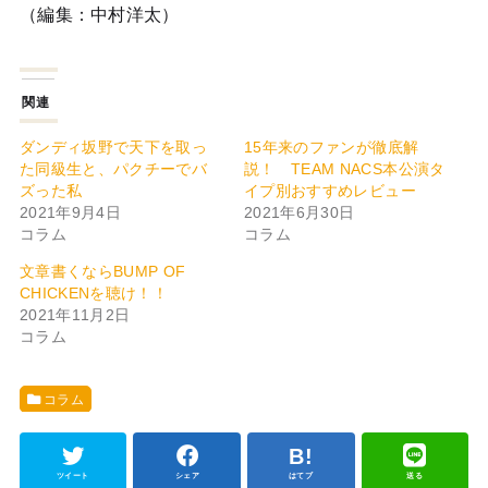
（編集：中村洋太）
関連
ダンディ坂野で天下を取っ
15年来のファンが徹底解
た同級生と、パクチーでバ
説！ TEAM NACS本公演タ
ズった私
イプ別おすすめレビュー
2021年9月4日
2021年6月30日
コラム
コラム
文章書くならBUMP OF
CHICKENを聴け！！
2021年11月2日
コラム
コラム
ツイート
シェア
はてブ
送る