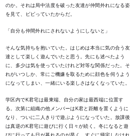
のか。それは局中法度を破った友達が仲間外れになる姿
を見て、ビビっていたからだ。
「自分も仲間外れにされないようにしないと」
そんな気持ちを抱いていた。はじめは本当に気の合う友
達として楽しく遊んでいたと思う。先にも述べたよう
に、多少は気を使っていたけれど対等な関係だった。そ
れがいつしか、常にご機嫌を取るために顔色を伺うよう
になってしまい、一緒にいる楽しさはなくなっていた。
学区内でK君宅は最東端、自分の家は最西端に位置す
る。次第に組織の他メンバーはK君と距離を置くように
なり、ついに二人きりで遊ぶようになっていた。放課後
は真逆のK君宅に遊びに行く日々が続く。冬になると遊
びに行っても日が暮れるのが早く、すぐに帰宅しなけれ