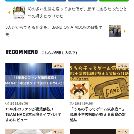
恥の多い生涯を送ってきた僕が、息子に送るたったひと
つの冴えたやりかた
3人だからできる音楽を。BAND ON A MOONの目指す
先
RECOMMEND
コラム
コラム
2021.06.30
2021.09.08
15年来のファンが徹底解説！
「うちの子ってゲーム依存症？」
TEAM NACS本公演タイプ別おす
現役小学校教師が答える家庭の対
すめレビュー
処法
コラム
コラム