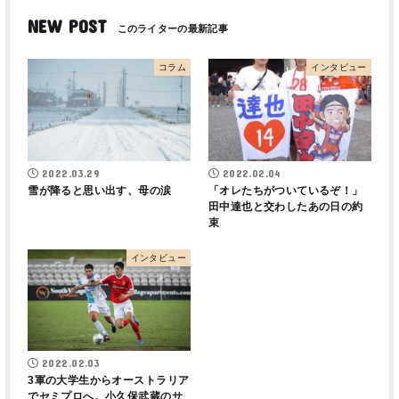
NEW POST
コラム
インタビュー
2022.03.29
2022.02.04
雪が降ると思い出す、母の涙
「オレたちがついているぞ！」
田中達也と交わしたあの日の約
束
インタビュー
2022.02.03
3軍の大学生からオーストラリア
でセミプロへ。小久保武蔵のサ