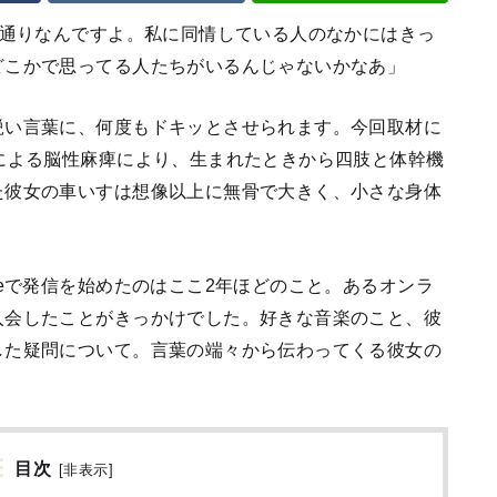
の通りなんですよ。私に同情している人のなかにはきっ
どこかで思ってる人たちがいるんじゃないかなあ」
鋭い言葉に、何度もドキッとさせられます。今回取材に
による脳性麻痺により、生まれたときから四肢と体幹機
た彼女の車いすは想像以上に無骨で大きく、小さな身体
teで発信を始めたのはここ2年ほどのこと。あるオンラ
入会したことがきっかけでした。好きな音楽のこと、彼
した疑問について。言葉の端々から伝わってくる彼女の
目次
[
非表示
]