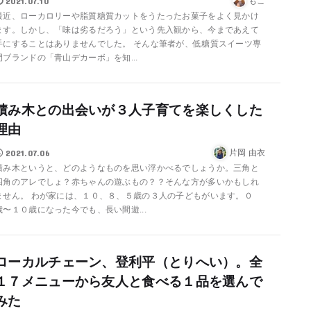
2021.07.10
もこ
最近、ローカロリーや脂質糖質カットをうたったお菓子をよく見かけ
ます。しかし、「味は劣るだろう」という先入観から、今まであえて
手にすることはありませんでした。 そんな筆者が、低糖質スイーツ専
門ブランドの「青山デカーボ」を知...
積み木との出会いが３人子育てを楽しくした
理由
2021.07.06
片岡 由衣
積み木というと、どのようなものを思い浮かべるでしょうか。三角と
四角のアレでしょ？赤ちゃんの遊ぶもの？？そんな方が多いかもしれ
ません。 わが家には、１０、８、５歳の３人の子どもがいます。０
歳〜１０歳になった今でも、長い間遊...
ローカルチェーン、登利平（とりへい）。全
１７メニューから友人と食べる１品を選んで
みた