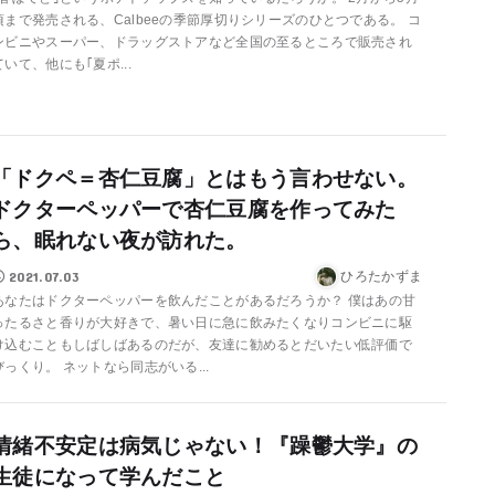
頃まで発売される、Calbeeの季節厚切りシリーズのひとつである。 コ
ンビニやスーパー、ドラッグストアなど全国の至るところで販売され
ていて、他にも｢夏ポ...
「ドクペ＝杏仁豆腐」とはもう言わせない。
ドクターペッパーで杏仁豆腐を作ってみた
ら、眠れない夜が訪れた。
2021.07.03
ひろたかずま
あなたはドクターペッパーを飲んだことがあるだろうか？ 僕はあの甘
ったるさと香りが大好きで、暑い日に急に飲みたくなりコンビニに駆
け込むこともしばしばあるのだが、友達に勧めるとだいたい低評価で
びっくり。 ネットなら同志がいる...
情緒不安定は病気じゃない！『躁鬱大学』の
生徒になって学んだこと