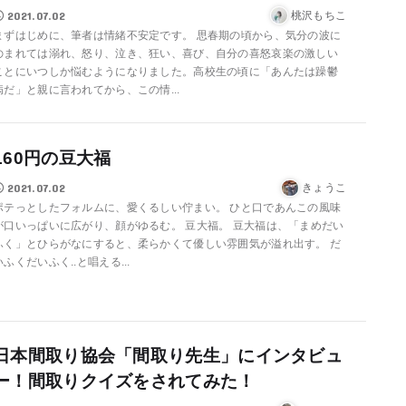
2021.07.02
桃沢もちこ
まずはじめに、筆者は情緒不安定です。 思春期の頃から、気分の波に
のまれては溺れ、怒り、泣き、狂い、喜び、自分の喜怒哀楽の激しい
ことにいつしか悩むようになりました。高校生の頃に「あんたは躁鬱
病だ」と親に言われてから、この情...
160円の豆大福
2021.07.02
きょうこ
ポテっとしたフォルムに、愛くるしい佇まい。 ひと口であんこの風味
が口いっぱいに広がり、顔がゆるむ。 豆大福。 豆大福は、「まめだい
ふく」とひらがなにすると、柔らかくて優しい雰囲気が溢れ出す。 だ
いふくだいふく..と唱える...
日本間取り協会「間取り先生」にインタビュ
ー！間取りクイズをされてみた！