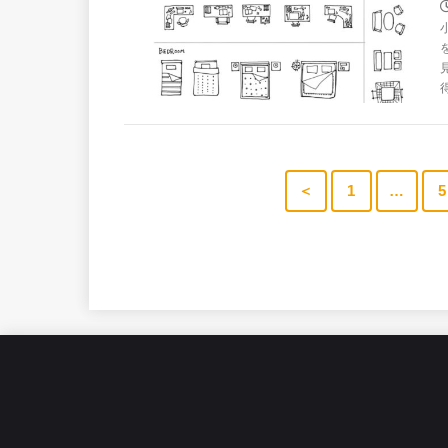
＜
1
…
5