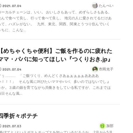
2021.07.04
たんぺい
ローカルチェーンは、いい。 おいしさもあって、めずらしさもある。
住んで食べて良し、行って食べて良し。 地元の人に愛されてるだけあ
って、ハズレがない。 九州、東北、関西、関東とうつり住んでいく
うちに、こんな...
【めちゃくちゃ便利】ご飯を作るのに疲れた
ママ・パパに知ってほしい『つくりおき.jp』
2021.07.04
市岡光子
すぅ……… 「ご飯づくり、めんどくさあぁぁぁぁぁああああ
い！！！」 そんな風に叫びたいママやパパ、多いのではないでしょ
うか。３歳の娘を育てながら共働きをしている私ですが、これまでは
毎日そんな風...
四季折々ポテチ
2021.07.03
加部
｢春ぽてと｣というポテトチップスを知っているだろうか。 2月から5月