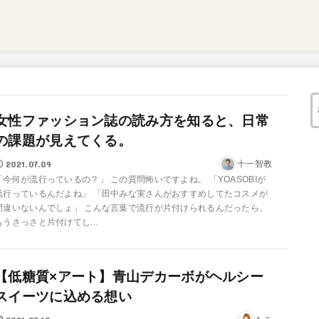
女性ファッション誌の読み方を知ると、日常
の課題が見えてくる。
2021.07.09
十一智教
「今何が流行っているの？」 この質問怖いですよね。 「YOASOBIが
流行っているんだよね」 「田中みな実さんがおすすめしてたコスメが
間違いないんでしょ」 こんな言葉で流行が片付けられるんだったら、
もうさっさと片付けてし...
【低糖質×アート】青山デカーボがヘルシー
スイーツに込める想い