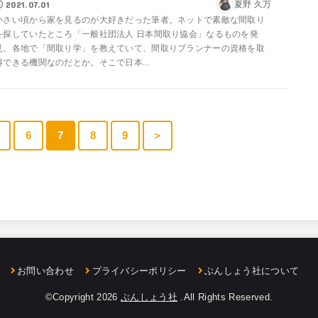
2021.07.01
夏野 久万
小さい頃から家を見るのが大好きだった筆者。ネットで素敵な間取り
を探していたところ「一般社団法人 日本間取り協会」なるものを発
見。各地で「間取り学」を教えていて、間取りプランナーの資格を取
得できる機関なのだとか。そこで日本...
6
7
8
9
＞
お問い合わせ
プライバシーポリシー
ぶんしょう社について
©Copyright 2026
ぶんしょう社
.All Rights Reserved.