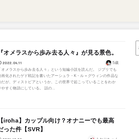
『オメラスから歩み去る人々』が見る景色。
2022.04.11
5歳
「オメラスから歩み去る人々」という短編小説を読んだ。 ジブリでも
映画化されたゲド戦記を書いたアーシュラ・K・ル＝グウィンの作品な
のだが、ディストピアというか、この世界で起こっていることをわか
りやすく物語にしている。 話の...
【iroha】カップル向け？オナニーでも最高
だった件【SVR】