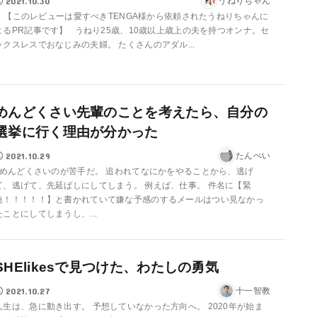
2021.10.30
うねりちゃん
【このレビューは愛すべきTENGA様から依頼されたうねりちゃんに
よるPR記事です】 うねり25歳、10歳以上歳上の夫を持つオンナ。セ
ックスレスでおなじみの夫婦。 たくさんのアダル...
めんどくさい先輩のことを考えたら、自分の
選挙に行く理由が分かった
2021.10.29
たんぺい
めんどくさいのが苦手だ。 追われてなにかをやることから、逃げ
て、逃げて、先延ばしにしてしまう。 例えば、仕事。 件名に【緊
急！！！！！】と書かれていて嫌な予感のするメールはつい見なかっ
たことにしてしまうし、...
SHElikesで見つけた、わたしの勇気
2021.10.27
十一智教
人生は、急に動き出す。 予想していなかった方向へ。 2020年が始ま