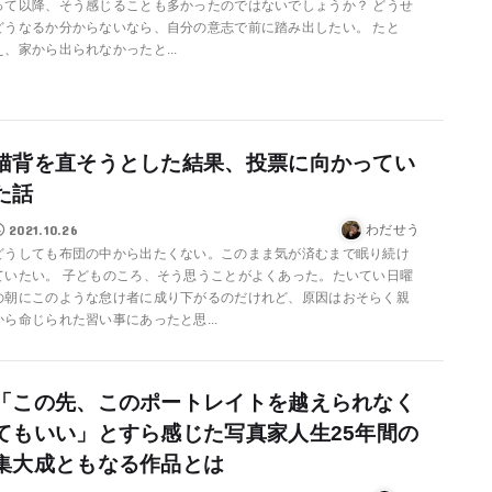
って以降、そう感じることも多かったのではないでしょうか？ どうせ
どうなるか分からないなら、自分の意志で前に踏み出したい。 たと
え、家から出られなかったと...
猫背を直そうとした結果、投票に向かってい
た話
2021.10.26
わだせう
どうしても布団の中から出たくない。このまま気が済むまで眠り続け
ていたい。 子どものころ、そう思うことがよくあった。たいてい日曜
の朝にこのような怠け者に成り下がるのだけれど、原因はおそらく親
から命じられた習い事にあったと思...
「この先、このポートレイトを越えられなく
てもいい」とすら感じた写真家人生25年間の
集大成ともなる作品とは