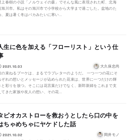
村上春樹の小説「ノルウェイの森」でそんな風に表現された町、北海
道旭川市。私はその旭川市で小学校から大学まで過ごした。盆地のた
め、夏は暑く冬はバカみたいに寒い...
人生に色を加える「フローリスト」という仕
事
2021.10.03
大久保忠尚
彼の束ねるブーケは、まるでラブレターのようだ。 一つ一つの花にそ
れぞれの想いとメッセージが込められた花束は、世界に一つだけの輝
きと彩りを放つ。そこには花言葉だけでなく、新郎新婦をこれまで支
えてきた家族や友人の想い、その花...
タピオカストローを救おうとしたら口の中を
はちゃめちゃにヤケドした話
2021.10.02
岡井モノ