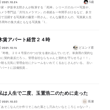
2021.10.24
5歳
作家・伊坂幸太郎さんが執筆する「死神」シリーズのカバー写真や、
カメラ専門誌「月刊カメラマン」の表紙を一年間手がけるなど、多方
面で活躍する写真家の藤里一郎さん。そんな藤里さんの、写真家人生
25周年の集大成ともなる写真集「I...
木賃アパート経営２４時
2021.10.16
どエンド君
「昨晩、２０４号室のやつが女を連れ込んでいたぞ。単身用の契約な
のに契約違反だろっ。管理会社ならちゃんと契約を守らせろよ！！」
今朝も元気に管理会社にクレームをいれてくるおじさんがいる。 古い
アパートに設備投資...
私は人生で二度、玉置浩二のために走った
2021.10.03
長瀬
「あそこなんだか作りそこねた落とし穴みたいなところじゃない？」