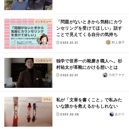
「問題がないときから気軽にカウ
インタビュー
ンセリングを受けてほしい」話す
ことで見えてくる自分の気持ち
2022.03.01
村上泰子
独学で世界一の靴磨き職人へ。杉
インタビュー
村祐太が革靴にかける想いとは
2022.03.01
小河アヤナ
私が「文章を書くこと」で私みた
コラム
いな誰かを救えるかもしれない
2022.02.08
あかり