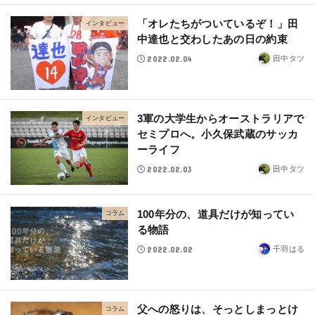
「オレたちがついているぞ！」田
インタビュー
中達也と交わしたあの日の約束
2022.02.04
田中タツ
3軍の大学生からオーストラリアで
インタビュー
セミプロへ。小久保武蔵のサッカ
ーライフ
2022.02.03
田中タツ
100年分の、道具だけが知ってい
コラム
る物語
2022.02.02
千羽はる
父への怒りは、そっとしまっとけ
コラム