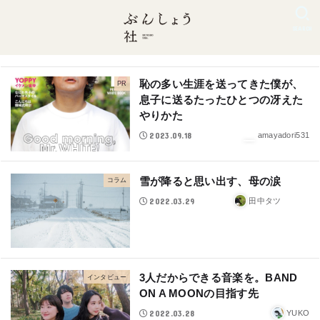
SEARCH
恥の多い生涯を送ってきた僕が、
PR
息子に送るたったひとつの冴えた
やりかた
2023.09.18
amayadori531
雪が降ると思い出す、母の涙
コラム
2022.03.29
田中タツ
3人だからできる音楽を。BAND
インタビュー
ON A MOONの目指す先
2022.03.28
YUKO